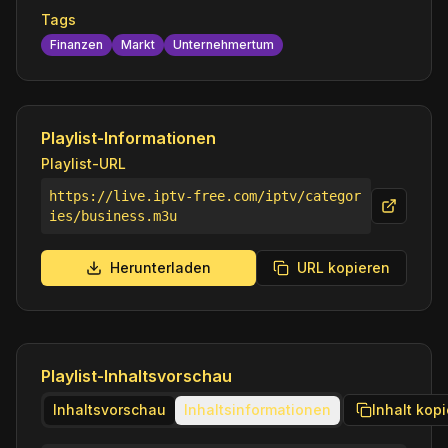
Tags
Finanzen
Markt
Unternehmertum
Playlist-Informationen
Playlist-URL
https://live.iptv-free.com/iptv/categor
ies/business.m3u
Herunterladen
URL kopieren
Playlist-Inhaltsvorschau
Inhaltsvorschau
Inhaltsinformationen
Inhalt kop