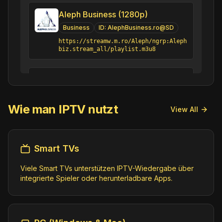
Aleph Business (1280p)
Business
ID:
AlephBusiness.ro@SD
https://streamw.m.ro/Aleph/ngrp:Aleph
biz.stream_all/playlist.m3u8
Ameritrade (1080p) [Not 24/7]
Business
ID:
Ameritrade.us@SD
Wie man IPTV nutzt
https://tdameritrade-vizio.amagi.tv/p
View All
laylist.m3u8
apart TV (1080p)
Smart TVs
Business;Culture;Lifestyle
Viele Smart TVs unterstützen IPTV-Wiedergabe über
ID:
apartTV.lu@SD
integrierte Spieler oder herunterladbare Apps.
https://2-fss-2.streamhoster.com/pl_1
24/206820-4338160-1/playlist.m3u8
Asharq News (1080p)