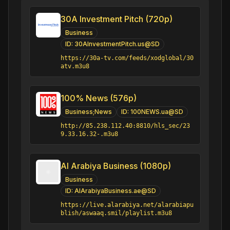
30A Investment Pitch (720p)
Business
ID:
30AInvestmentPitch.us@SD
https://30a-tv.com/feeds/xodglobal/30
atv.m3u8
100% News (576p)
Business;News
ID:
100NEWS.ua@SD
http://85.238.112.40:8810/hls_sec/23
9.33.16.32-.m3u8
Al Arabiya Business (1080p)
Business
ID:
AlArabiyaBusiness.ae@SD
https://live.alarabiya.net/alarabiapu
blish/aswaaq.smil/playlist.m3u8