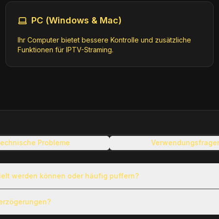
PC (Windows & Mac)
Ihr Computer bietet bessere Kontrolle und zusätzliche
gts
Funktionen für IPTV-Straming.
m3u8
echnische Probleme
Verwendungsfrage
ielt werden können oder häufig puffern?
Verzögerungen?