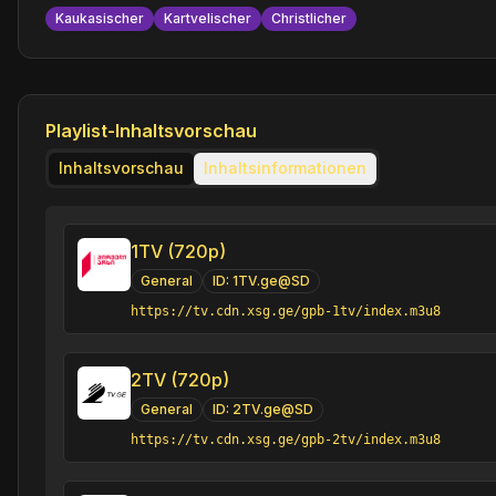
Kaukasischer
Kartvelischer
Christlicher
Playlist-Inhaltsvorschau
Inhaltsvorschau
Inhaltsinformationen
1TV (720p)
General
ID:
1TV.ge@SD
https://tv.cdn.xsg.ge/gpb-1tv/index.m3u8
2TV (720p)
General
ID:
2TV.ge@SD
https://tv.cdn.xsg.ge/gpb-2tv/index.m3u8