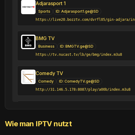
Adjarasport 1
Sports
ID:
Adjarasport1.ge@SD
https://live20.bozztv.com/dvrfl05/gin-adjara/in
BMG TV
Business
ID:
BMGTV.ge@SD
https://tv.nucast.tv/lb/ge/bmg/index.m3u8
Comedy TV
Comedy
ID:
ComedyTV.ge@SD
http://31.146.5.178:8087/play/a00b/index.m3u8
Ertsulovneba
Religious
ID:
Ertsulovneba.ge@SD
Wie man IPTV nutzt
https://stream.sstv.ge/live/sstv/playlist.m3u8