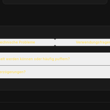
echnische Probleme
Verwendungsfrage
ielt werden können oder häufig puffern?
Verzögerungen?