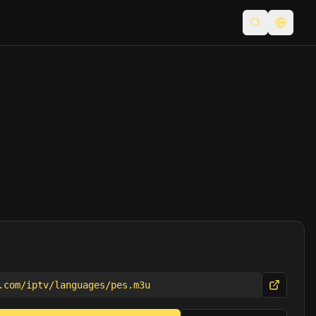
Suche öffne
Sprach
.com/iptv/languages/pes.m3u