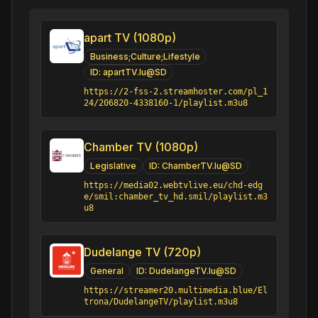
apart TV (1080p)
Business;Culture;Lifestyle
ID:
apartTV.lu@SD
https://2-fss-2.streamhoster.com/pl_1
24/206820-4338160-1/playlist.m3u8
Chamber TV (1080p)
Legislative
ID:
ChamberTV.lu@SD
https://media02.webtvlive.eu/chd-edg
e/smil:chamber_tv_hd.smil/playlist.m3
u8
Dudelange TV (720p)
General
ID:
DudelangeTV.lu@SD
https://streamer20.multimedia.blue/El
trona/DudelangeTV/playlist.m3u8