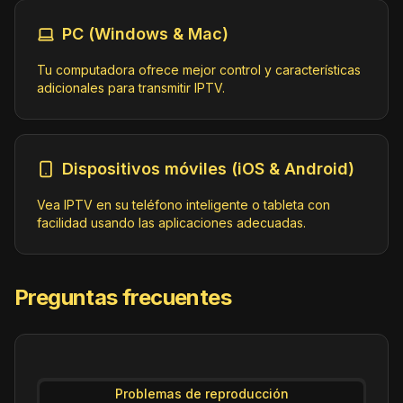
General
ID:
MierschTV.lu@SD
PC (Windows & Mac)
https://streamer20.multimedia.blue/El
trona/merschTV/playlist.m3u8
Tu computadora ofrece mejor control y características
adicionales para transmitir IPTV.
Pétange Info TV (720p)
General
ID:
PetangeInfoTV.lu@SD
https://streamer20.multimedia.blue/El
Dispositivos móviles (iOS & Android)
trona/PetangeTV/playlist.m3u8
Vea IPTV en su teléfono inteligente o tableta con
facilidad usando las aplicaciones adecuadas.
RTL Gold (1080p)
Music
ID:
RTLGold.lu@SD
https://stream.rtl.lu/data/live/tele/
rtlgold/playlist.m3u8
Preguntas frecuentes
RTL Radio Web TV (1080p)
General
ID:
RTLWebRadioTV.lu@SD
Problemas de reproducción
https://rtlradio-streaming.rtl.lu/rtl