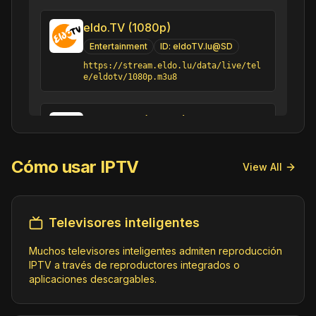
eldo.TV (1080p)
Entertainment
ID:
eldoTV.lu@SD
https://stream.eldo.lu/data/live/tel
e/eldotv/1080p.m3u8
Hesper TV (1080p)
General
ID:
HesperTV.lu@SD
https://streamer20.multimedia.blue/El
Cómo usar IPTV
View All
trona/HesperangeTV/playlist.m3u8
Mamer TV (1080p)
Televisores inteligentes
General
ID:
MamerTV.lu@SD
Muchos televisores inteligentes admiten reproducción
https://streamer20.multimedia.blue/El
trona/MamerTV/playlist.m3u8
IPTV a través de reproductores integrados o
aplicaciones descargables.
MierschTV (1080p)