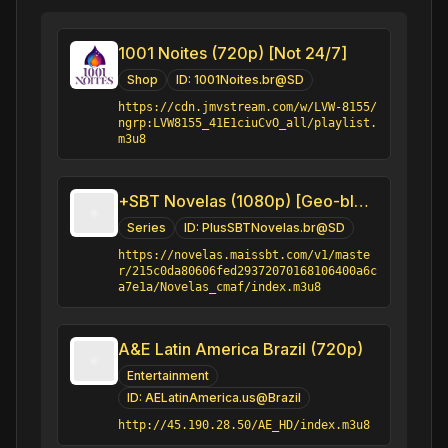
1001 Noites (720p) [Not 24/7]
Shop
ID:
1001Noites.br@SD
https://cdn.jmvstream.com/w/LVW-8155/
ngrp:LVW8155_41E1ciuCvO_all/playlist.
m3u8
+SBT Novelas (1080p) [Geo-blocked]
Series
ID:
PlusSBTNovelas.br@SD
https://novelas.maissbt.com/v1/maste
r/215c0da80606fed29372070168106400a6c
a7e1a/Novelas_cmaf/index.m3u8
A&E Latin America Brazil (720p)
Entertainment
ID:
AELatinAmerica.us@Brazil
http://45.190.28.50/AE_HD/index.m3u8