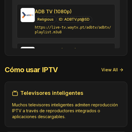
ADB TV (1080p)
Religious
ID:
ADBTV.pt@SD
https://live-tv.waytv.pt/adbtv/adbtv/
playlist.m3u8
Adesso TV (720p)
General
ID:
AdessoTV.br@SD
https://cdn.jmvstream.com/w/LVW-9715/
Cómo usar IPTV
View All
LVW9715_12B26T62tm/playlist.m3u8
Adrenalina Pura TV
Televisores inteligentes
Movies
ID:
AdrenalinaPuraTV.us@Brazil
Muchos televisores inteligentes admiten reproducción
IPTV a través de reproductores integrados o
https://jmp2.uk/plu-61b790b985706b000
aplicaciones descargables.
72cb797.m3u8