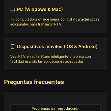
Adult Swim Latin America Brazil (720p)
PC (Windows & Mac)
Entertainment
ID:
AdultSwimLatinAmerica.us@Brazil
Tu computadora ofrece mejor control y características
http://45.190.28.50/TRUTV_HD/index.m3
adicionales para transmitir IPTV.
u8
AgroBrasil TV (720p) [Not 24/7]
Dispositivos móviles (iOS & Android)
Outdoor
ID:
AgroBrasilTV.br@SD
http://45.162.230.234:1935/agrobrasil
Vea IPTV en su teléfono inteligente o tableta con
tv/agrobrasiltv/playlist.m3u8
facilidad usando las aplicaciones adecuadas.
AgroCanal (720p)
Education;Outdoor
Preguntas frecuentes
ID:
AgroCanal.br@SD
http://45.162.64.114/AGRO_CANAL/inde
x.m3u8
Problemas de reproducción