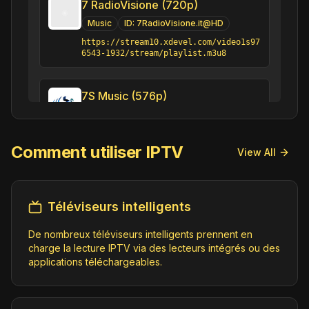
7 RadioVisione (720p)
Music
ID:
7RadioVisione.it@HD
https://stream10.xdevel.com/video1s97
6543-1932/stream/playlist.m3u8
7S Music (576p)
Music
ID:
7SMusic.in@SD
https://mumt03.tangotv.in/Dsly5z3H7SM
USIC/index.m3u8
Comment utiliser IPTV
View All
7 YOU & ME (720p)
Téléviseurs intelligents
Music
ID:
7YOUME.it@HD
https://stream10.xdevel.com/video0s97
De nombreux téléviseurs intelligents prennent en
7798-2239/stream/playlist.m3u8
charge la lecture IPTV via des lecteurs intégrés ou des
applications téléchargeables.
8XM (576p)
Music
ID:
8XM.pk@SD