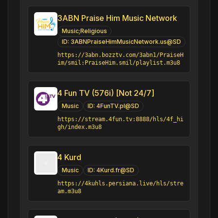
3ABN Praise Him Music Network
Music;Religious
ID:
3ABNPraiseHimMusicNetwork.us@SD
https://3abn.bozztv.com/3abn1/PraiseH
im/smil:PraiseHim.smil/playlist.m3u8
4 Fun TV (576i) [Not 24/7]
Music
ID:
4FunTV.pl@SD
https://stream.4fun.tv:8888/hls/4f_hi
gh/index.m3u8
4 Kurd
Music
ID:
4Kurd.fr@SD
https://4kuhls.persiana.live/hls/stre
am.m3u8