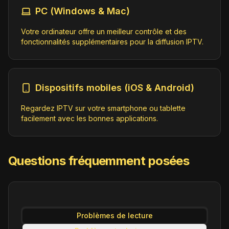
http://115.42.65.142:9981/stream/chan
PC (Windows & Mac)
nelid/582886861
Votre ordinateur offre un meilleur contrôle et des
fonctionnalités supplémentaires pour la diffusion IPTV.
9X Jalwa (1080p)
Music
ID:
9XJalwa.in@SD
https://b.jsrdn.com/strm/channels/9xj
alwa/master.m3u8
Dispositifs mobiles (iOS & Android)
Regardez IPTV sur votre smartphone ou tablette
9X Jhakaas (1080p)
facilement avec les bonnes applications.
Music
ID:
9XJhakaas.in@SD
https://amg01281-9xmediapvtltd-9xjhak
aas-samsungin-ci2cs.amagi.tv/playlis
t/amg01281-9xmediapvtltd-9xjhakaas-sa
Questions fréquemment posées
msungin/playlist.m3u8
9X Tashan (1080p)
Music
ID:
9XTashan.in@SD
Problèmes de lecture
https://amg01281-9xmediapvtltd-9xtash