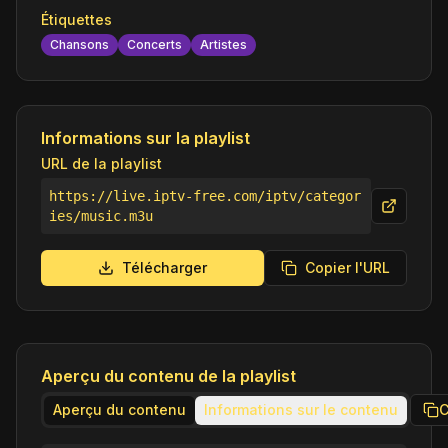
Étiquettes
Chansons
Concerts
Artistes
Informations sur la playlist
URL de la playlist
https://live.iptv-free.com/iptv/categor
ies/music.m3u
Télécharger
Copier l'URL
Aperçu du contenu de la playlist
Aperçu du contenu
Informations sur le contenu
C