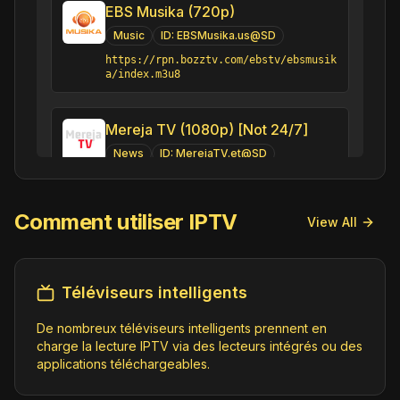
EBS Musika (720p)
Music
ID:
EBSMusika.us@SD
https://rpn.bozztv.com/ebstv/ebsmusik
a/index.m3u8
Mereja TV (1080p) [Not 24/7]
News
ID:
MerejaTV.et@SD
https://rumble.com/live-hls-dvr/4c14o
3/playlist.m3u8
Comment utiliser IPTV
View All
Nesiha TV (720p)
Religious
ID:
NesihaTV.et@SD
Téléviseurs intelligents
https://stream.cisk.tech/nasihatv/ind
ex.m3u8
De nombreux téléviseurs intelligents prennent en
charge la lecture IPTV via des lecteurs intégrés ou des
applications téléchargeables.