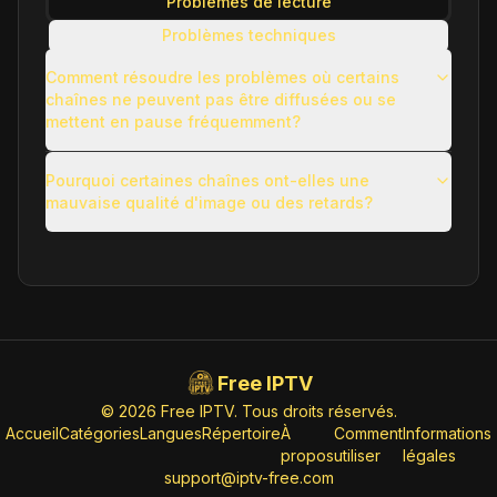
Problèmes de lecture
Problèmes techniques
Problèmes d'utilisation
Comment résoudre les problèmes où certains
chaînes ne peuvent pas être diffusées ou se
Autres questions courantes
mettent en pause fréquemment?
Pourquoi certaines chaînes ont-elles une
mauvaise qualité d'image ou des retards?
Free IPTV
© 2026 Free IPTV. Tous droits réservés.
Accueil
Catégories
Langues
Répertoire
À
Comment
Informations
propos
utiliser
légales
support@iptv-free.com