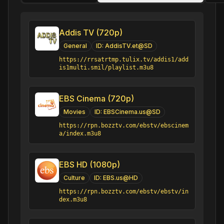
Addis TV (720p)
General
ID:
AddisTV.et@SD
https://rrsatrtmp.tulix.tv/addis1/add
is1multi.smil/playlist.m3u8
EBS Cinema (720p)
Movies
ID:
EBSCinema.us@SD
https://rpn.bozztv.com/ebstv/ebscinem
a/index.m3u8
EBS HD (1080p)
Culture
ID:
EBS.us@HD
https://rpn.bozztv.com/ebstv/ebstv/in
dex.m3u8