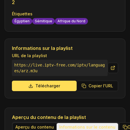
2
Étiquettes
Égyptien
Sémitique
Afrique du Nord
Informations sur la playlist
URL de la playlist
https://live.iptv-free.com/iptv/languag
es/arz.m3u
Télécharger
Copier l'URL
Aperçu du contenu de la playlist
Aperçu du contenu
Informations sur le contenu
C