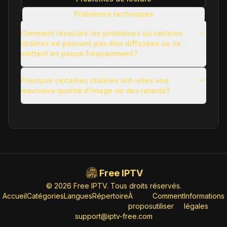
Problèmes techniques
Problèmes d'utilisation
Comment résoudre les problèmes où certains
chaînes ne peuvent pas être diffusées ou se
Autres questions courantes
mettent en pause fréquemment?
Pourquoi certaines chaînes ont-elles une
mauvaise qualité d'image ou des retards?
Free IPTV
© 2026 Free IPTV. Tous droits réservés.
Accueil
Catégories
Langues
Répertoire
À
Comment
Informations
propos
utiliser
légales
support@iptv-free.com