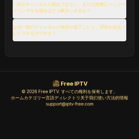
使用に関する問題
一部のチャンネルが再生できない、または頻繁にバッフ
Afarin Baxcha (1080p)
ァリングする場合はどう解決しますか？
その他の一般的な質問
Kids
ID:
AfarinBaxcha.iq@SD
https://5dcabf026b188.streamlock.net/
なぜ一部のチャンネルの画質が低下したり、遅延が発生
afarinTV/livestream/playlist.m3u8
したりするのですか？
Afarin TV (720p) [Not 24/7]
Kids
ID:
AfarinTV.iq@SD
https://65f16f0fdfc51.streamlock.net/
afarinTV/livestream/playlist.m3u8
Free IPTV
Aghapy Kids (1080p)
© 2026 Free IPTV. すべての権利を保有します。
Kids
ID:
AghapyKids.us@SD
ホーム
カテゴリー
言語
ディレクトリ
关于我们
使い方
法的情報
support@iptv-free.com
https://5b622f07944df.streamlock.net/
aghapykids.tv/aghapykids2/playlist.m3
u8
Akili Kids!