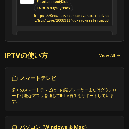
Entertainment;Kids
ID:
9Go.au@Sydney
https://9now-livestreams.akamaized.ne
t/hls/live/2008312/go-syd/master.m3u8
13 Kids (1080p)
Kids
ID:
13Kids.cl@SD
IPTVの使い方
https://origin.dpsgo.com/ssai/event/L
View All
hHrVtyeQkKZ-Ye_xEU75g/master.m3u8
90's Kids
スマートテレビ
Kids
ID:
90sKids.us@SD
多くのスマートテレビは、内蔵プレーヤーまたはダウンロ
https://jmp2.uk/plu-6452c814939a59000
ード可能なアプリを通じてIPTV再生をサポートしていま
8567a3b.m3u8
す。
90s Kids TV 2
Kids
ID:
90sKidsTV2.us@SD
パソコン (Windows & Mac)