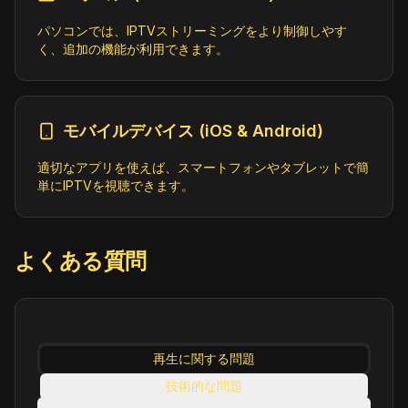
https://jmp2.uk/plu-6452c77ed3fdde000
80eb3a8.m3u8
パソコンでは、IPTVストリーミングをより制御しやす
く、追加の機能が利用できます。
ABC Entertains (720p)
Education;Kids
ID:
ABCEntertains.au@Sydney
モバイルデバイス (iOS & Android)
https://c.mjh.nz/abc-me.m3u8
適切なアプリを使えば、スマートフォンやタブレットで簡
単にIPTVを視聴できます。
ABC Kids
Kids
ID:
ABCKids.au@Sydney
https://c.mjh.nz/abc-kids.m3u8
よくある質問
ADO TV (720p)
Kids;Sports
ID:
ADOTV.bj@SD
https://strhls.streamakaci.tv/ortb/or
再生に関する問題
tb2-multi/playlist.m3u8
技術的な問題