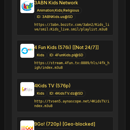
3ABN Kids Network
Animation;Kids;Religious
ID:
3ABNKids.us@SD
https://3abn.bozztv.com/3abn2/Kids_li
ve/smil:Kids_live.smil/playlist.m3u8
4 Fun Kids (576i) [[Not 24/7]]
Kids
ID:
4FunKids.pl@SD
https://stream.4fun.tv:8889/hls/4fk_h
igh/index.m3u8
4Kids TV (576p)
Kids
ID:
4KidsTV.dz@SD
http://tvsen5.aynascope.net/4KidsTV/i
ndex.m3u8
9Go! (720p) [Geo-blocked]