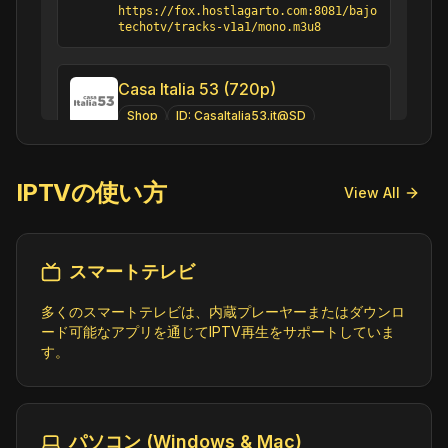
https://fox.hostlagarto.com:8081/bajo
techotv/tracks-v1a1/mono.m3u8
Casa Italia 53 (720p)
Shop
ID:
CasaItalia53.it@SD
https://ovp-live.akamaized.net/ac115_
live/canale3.smil/playlist.m3u8
IPTVの使い方
View All
CJ OnStyle (540p)
Shop
ID:
CJOnStyle.kr@SD
スマートテレビ
https://live-ch1.cjonstyle.net/cjmall
live/stream2/playlist.m3u8
多くのスマートテレビは、内蔵プレーヤーまたはダウンロ
ード可能なアプリを通じてIPTV再生をサポートしていま
す。
CJ OnStyle Plus (540p)
Shop
ID:
CJOnStylePlus.kr@SD
https://live-ch2.cjonstyle.net/cjospl
us/live2/playlist.m3u8
パソコン (Windows & Mac)