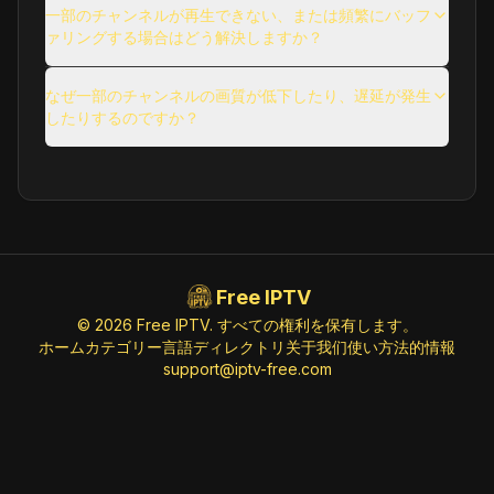
使用に関する問題
一部のチャンネルが再生できない、または頻繁にバッフ
ァリングする場合はどう解決しますか？
その他の一般的な質問
Gem Shopping Network (720p)
Shop
なぜ一部のチャンネルの画質が低下したり、遅延が発生
ID:
GemShoppingNetwork.us@SD
したりするのですか？
https://amg01460-gemshoppingnetw-gem-
ono-x662c.amagi.tv/playlist.m3u8
Gems TV (720p)
Shop
ID:
GemsTV.uk@SD
https://lo3.gemporia.com/abrgemporiau
Free IPTV
kgfx/smil:livestream.smil/playlist.m3
u8
© 2026 Free IPTV. すべての権利を保有します。
ホーム
カテゴリー
言語
ディレクトリ
关于我们
使い方
法的情報
support@iptv-free.com
GM24 (480p)
Shop
ID:
GM24.it@SD
https://streaming.softwarecreation.i
t/GM24/GM24/playlist.m3u8