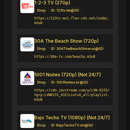
1-2-3 TV (270p)
Shop
ID:
123tv.de@SD
https://123tv-mx1.flex-cdn.net/index.
m3u8
30A The Beach Show (720p)
Shop
ID:
30ATheBeachShow.us@SD
https://30a-tv.com/beachy.m3u8
1001 Noites (720p) [Not 24/7]
Shop
ID:
1001Noites.br@SD
https://cdn.jmvstream.com/w/LVW-8155/
ngrp:LVW8155_41E1ciuCvO_all/playlist.
m3u8
Bajo Techo TV (1080p) [Not 24/7]
Shop
ID:
BajoTechoTV.do@SD