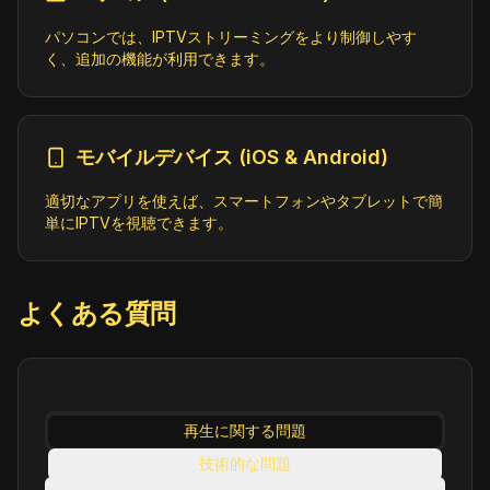
パソコンでは、IPTVストリーミングをより制御しやす
Expo Channel (360p)
く、追加の機能が利用できます。
Shop
ID:
ExpoChannel.au@SD
https://tvsnhlslivetest.akamaized.ne
t/hls/live/2034711/EXPO-MSL4/master.m
3u8
モバイルデバイス (iOS & Android)
適切なアプリを使えば、スマートフォンやタブレットで簡
Extra ProNews (576p)
単にIPTVを視聴できます。
Entertainment;News;Shop
ID:
ExtraProNews.gr@SD
http://62.1.176.18:8888/extra/index.m
3u8
よくある質問
Fashion Finds (720p)
Lifestyle;Shop
ID:
FashionFinds.us@SD
再生に関する問題
https://qvc-amd-live.akamaized.net/hl
技術的な問題
s/live/2034113/lsqvc5us/master.m3u8