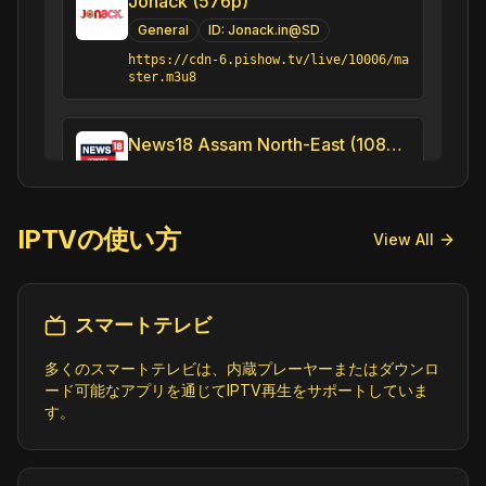
Jonack (576p)
General
ID:
Jonack.in@SD
https://cdn-6.pishow.tv/live/10006/ma
ster.m3u8
News18 Assam North-East (1080p)
News
ID:
News18AssamNorthEast.in@SD
https://n18syndication.akamaized.net/
IPTVの使い方
View All
bpk-tv/News18_Assam_North_East_NW18_M
OB/output01/master.m3u8
スマートテレビ
News Live (576p)
News
ID:
NewsLive.in@SD
多くのスマートテレビは、内蔵プレーヤーまたはダウンロ
https://cdn-6.pishow.tv/live/10011/ma
ード可能なアプリを通じてIPTV再生をサポートしていま
ster.m3u8
す。
NK TV 24x7 (1080p)