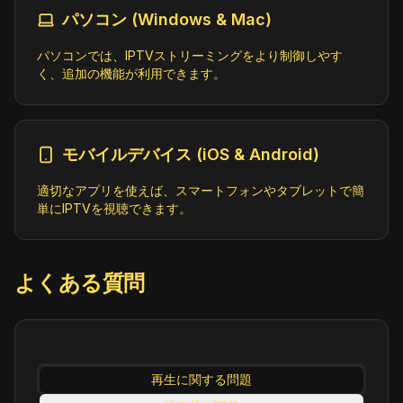
News
ID:
NKTV24x7.in@SD
パソコン (Windows & Mac)
https://nktv.smartstream.video/smarts
tream-us/nktvplus/nktvplus/chunks.m3u
パソコンでは、IPTVストリーミングをより制御しやす
8
く、追加の機能が利用できます。
Pear TV (576p)
Entertainment
ID:
PearTV.in@SD
モバイルデバイス (iOS & Android)
https://mumt01.tangotv.in/O5aw8Zn3PEA
RTV/index.m3u8
適切なアプリを使えば、スマートフォンやタブレットで簡
単にIPTVを視聴できます。
like Gecko) Chrome/145.0.0.0 Safari/537.36 Edg/145.0.0.0" group-title="News",Pratham Khabar 24x7 (1080p)
News
ID:
PrathamKhabar24x7.in@SD
よくある質問
https://d35j504z0x2vu2.cloudfront.ne
t/v1/master/0bc8e8376bd8417a1b6761138
aa41c26c7309312/pratham-khabar-24x7/i
ndex.m3u8?ads.vf=BVw-POiR-D8
再生に関する問題
Pratidin Time (576p)