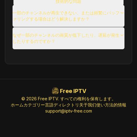
技術的な問題
News
ID:
PratidinTime.in@SD
使用に関する問題
https://server.thelegitpro.in/pratidi
一部のチャンネルが再生できない、または頻繁にバッフ
ntime/pratidintime/index.fmp4.m3u8
ァリングする場合はどう解決しますか？
その他の一般的な質問
Ramdhenu (576p)
なぜ一部のチャンネルの画質が低下したり、遅延が発生
したりするのですか？
Undefined
ID:
Ramdhenu.in@SD
https://cdn-7.pishow.tv/live/10016/ma
ster.m3u8
Rang (576p)
Undefined
ID:
Rang.in@SD
Free IPTV
https://cdn-7.pishow.tv/live/10017/ma
ster.m3u8
© 2026 Free IPTV. すべての権利を保有します。
ホーム
カテゴリー
言語
ディレクトリ
关于我们
使い方
法的情報
support@iptv-free.com
like Gecko) Chrome/147.0.0.0 Safari/537.36" group-title="Undefined",Rengoni (576p)
Undefined
ID:
Rengoni.in@SD
http://103.175.73.12:8080/live/709/ma