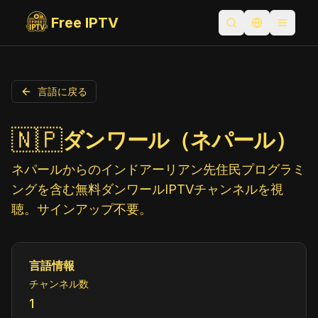
Free IPTV
検索を開く
言語を切り替
Toggle
言語に戻る
🇳🇵
ダンワール（ネパール）
ネパールからのインドアーリアン先住民プログラミ
ングを含む無料ダンワールIPTVチャンネルを視
聴。サインアップ不要。
言語情報
チャンネル数
1