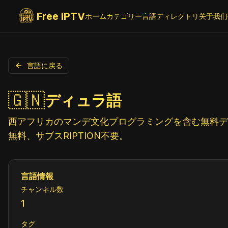
Free IPTV
ホーム
カテゴリー
言語
ディレクトリ
关于我们
言語に戻る
🇬🇳
ディュラ語
西アフリカのマンデ文化プログラミングを含む無料ディ
無料、サブスRIPTION不要。
言語情報
チャンネル数
1
タグ