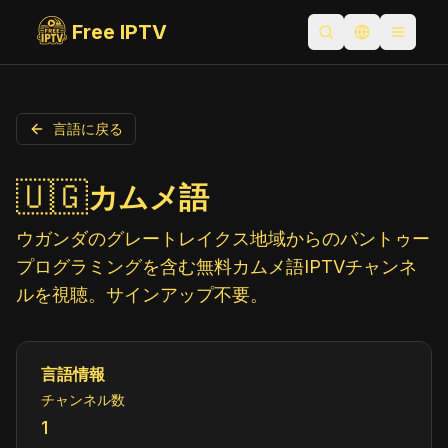
Free IPTV
検索を開く
言語を切り替
Toggle
言語に戻る
🇺🇬
カムメ語
ウガンダのグレートレイクス地域からのバントゥー
プログラミングを含む無料カムメ語IPTVチャンネ
ルを視聴。サインアップ不要。
言語情報
チャンネル数
1