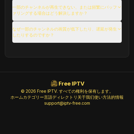
使用に関する問題
一部のチャンネルが再生できない、または頻繁にバッフ
ァリングする場合はどう解決しますか？
その他の一般的な質問
なぜ一部のチャンネルの画質が低下したり、遅延が発生
したりするのですか？
Free IPTV
© 2026 Free IPTV. すべての権利を保有します。
ホーム
カテゴリー
言語
ディレクトリ
关于我们
使い方
法的情報
support@iptv-free.com