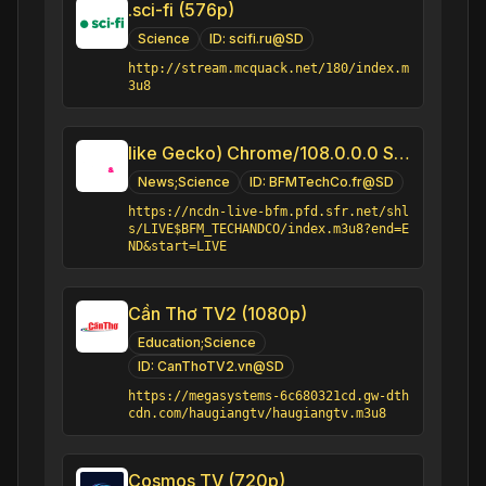
.sci-fi (576p)
Science
ID:
scifi.ru@SD
http://stream.mcquack.net/180/index.m
3u8
like Gecko) Chrome/108.0.0.0 Safari/537.36" group-title="News;Science",BFM Tech & Co (1080p)
News;Science
ID:
BFMTechCo.fr@SD
https://ncdn-live-bfm.pfd.sfr.net/shl
s/LIVE$BFM_TECHANDCO/index.m3u8?end=E
ND&start=LIVE
Cần Thơ TV2 (1080p)
Education;Science
ID:
CanThoTV2.vn@SD
https://megasystems-6c680321cd.gw-dth
cdn.com/haugiangtv/haugiangtv.m3u8
Cosmos TV (720p)