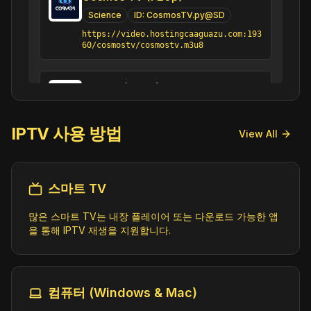
Science
ID:
CosmosTV.py@SD
https://video.hostingcaaguazu.com:193
60/cosmostv/cosmostv.m3u8
Eko TV (720p)
Science
ID:
EkoTV.ua@SD
https://ext.cdn.nashnet.tv/228.0.1.6
IPTV 사용 방법
View All
0/index.m3u8
Explosión Creativa (720p) [Not 24/7]
스마트 TV
Science
ID:
EXCTV.ve@SD
많은 스마트 TV는 내장 플레이어 또는 다운로드 가능한 앱
https://vcp.myplaytv.com/explosioncre
ativa/explosioncreativa/playlist.m3u8
을 통해 IPTV 재생을 지원합니다.
Ilm va Tabiat (1080p)
Science
ID:
IlmvaTabiat.tj@SD
컴퓨터 (Windows & Mac)
https://live.teleradiocom.tj/15/3m.m3