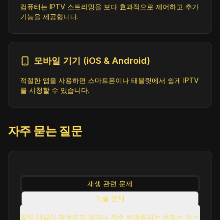
컴퓨터는 IPTV 스트리밍을 보다 효과적으로 제어하고 추가
u8
기능을 제공합니다.
InWonder (1080p)
Science
ID:
InWonder.nl@SD
모바일 기기 (iOS & Android)
https://amg00861-terninternation-inwo
nder-samsungau-1k63k.amagi.tv/playlis
t/amg00861-terninternation-inwonder-s
적절한 앱을 사용하면 스마트폰이나 태블릿에서 쉽게 IPTV
amsungau/playlist.m3u8
를 시청할 수 있습니다.
Jilin Rural Channel
자주 묻는 질문
Education;Lifestyle;Science
ID:
JilinRuralChannel.cn@SD
https://lsfb.avap.jilintv.cn/zqvk7vp
j/channel/3ffc4824dce54b92be185555923
ce382/index.m3u8
재생 관련 문제
기술 문제
MediBizTV (720p)
사용 관련 문제
Education;News;Science
일부 채널이 재생되지 않거나 자주 버퍼링되는 문제는 어