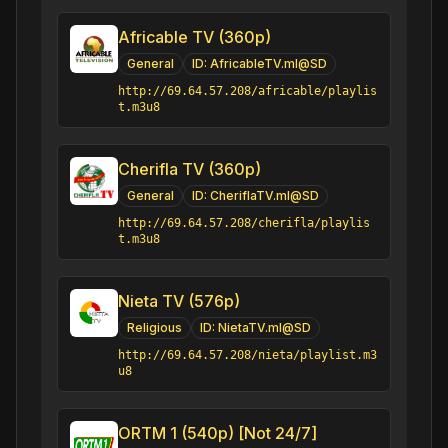
Africable TV (360p)
General
ID:
AfricableTV.ml@SD
http://69.64.57.208/africable/playlis
t.m3u8
Cherifla TV (360p)
General
ID:
CheriflaTV.ml@SD
http://69.64.57.208/cherifla/playlis
t.m3u8
Nieta TV (576p)
Religious
ID:
NietaTV.ml@SD
http://69.64.57.208/nieta/playlist.m3
u8
ORTM 1 (540p) [Not 24/7]