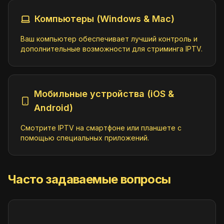
Awkward
Компьютеры (Windows & Mac)
Comedy
ID:
Awkward.se@DK
https://jmp2.uk/plu-61c0925c738ecd000
Ваш компьютер обеспечивает лучший контроль и
882450a.m3u8
дополнительные возможности для стриминга IPTV.
Beavis and Butt-Head
Comedy
Мобильные устройства (iOS &
ID:
BeavisandButtHead.se@DK
Android)
https://jmp2.uk/plu-6486e8984cfc2c000
8b6844e.m3u8
Смотрите IPTV на смартфоне или планшете с
помощью специальных приложений.
Becker
Classic;Series
ID:
Becker.se@DK
Часто задаваемые вопросы
https://jmp2.uk/plu-672e157d7d5da5000
812872d.m3u8
Best of MTV