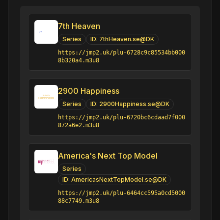
7th Heaven
Series
ID:
7thHeaven.se@DK
https://jmp2.uk/plu-6728c9c85534bb000
8b320a4.m3u8
2900 Happiness
Series
ID:
2900Happiness.se@DK
https://jmp2.uk/plu-6720bc6cdaad7f000
872a6e2.m3u8
America's Next Top Model
Series
ID:
AmericasNextTopModel.se@DK
https://jmp2.uk/plu-6464cc595a0cd5000
88c7749.m3u8