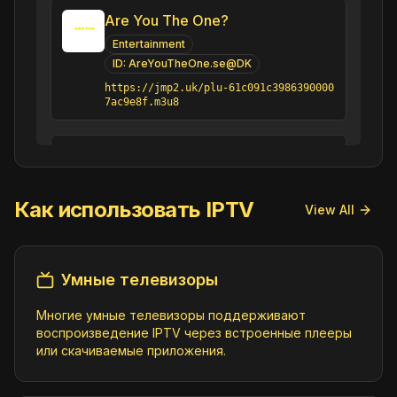
Are You The One?
Entertainment
ID:
AreYouTheOne.se@DK
https://jmp2.uk/plu-61c091c3986390000
7ac9e8f.m3u8
Auction Hunters
Series
ID:
AuctionHunters.se@DK
Как использовать IPTV
https://jmp2.uk/plu-62da73c4ec46c0000
View All
70f4cb1.m3u8
Avatar
Умные телевизоры
Animation;Kids;Series
Многие умные телевизоры поддерживают
ID:
Avatar.se@DK
воспроизведение IPTV через встроенные плееры
https://jmp2.uk/plu-61c09b48d6d979000
или скачиваемые приложения.
76e91c5.m3u8