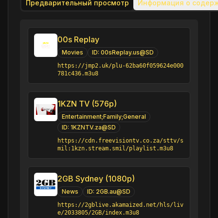
Предварительный просмотр
Информация о содер
00s Replay
Movies
ID:
00sReplay.us@SD
https://jmp2.uk/plu-62ba60f059624e000
781c436.m3u8
1KZN TV (576p)
Entertainment;Family;General
ID:
1KZNTV.za@SD
https://cdn.freevisiontv.co.za/sttv/s
mil:1kzn.stream.smil/playlist.m3u8
2GB Sydney (1080p)
News
ID:
2GB.au@SD
https://2gblive.akamaized.net/hls/liv
e/2033805/2GB/index.m3u8