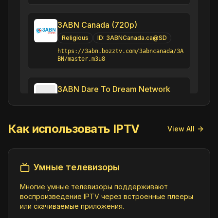
3ABN Canada (720p)
Religious
ID:
3ABNCanada.ca@SD
https://3abn.bozztv.com/3abncanada/3A
BN/master.m3u8
3ABN Dare To Dream Network
Religious
ID:
DareToDreamNetwork.us@SD
Как использовать IPTV
https://3abn.bozztv.com/3abn2/d2d_liv
View All
e/smil:d2d_live.smil/playlist.m3u8
3ABN English
Умные телевизоры
Religious
ID:
3ABNEnglish.us@SD
Многие умные телевизоры поддерживают
https://3abn.bozztv.com/3abn2/3abn_li
воспроизведение IPTV через встроенные плееры
ve/smil:3abn_live.smil/playlist.m3u8
или скачиваемые приложения.