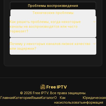
Проблемы воспроизведения
Технические проблемы
Вопросы использования
Как решить проблемы, когда некоторые
каналы не воспроизводятся или часто
Другие распространенные вопросы
тормозят?
Почему у некоторых каналов низкое качество
или задержки?
Free IPTV
© 2026 Free IPTV. Все права защищены.
Главная
Категории
Языки
Каталог
О
Как
Юридическая
нас
использовать
информация