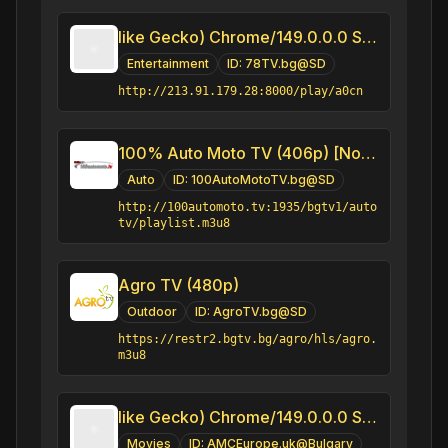
like Gecko) Chrome/149.0.0.0 Safari/537.3" group-title="Entertainment",7/8 TV
Entertainment
ID:
78TV.bg@SD
http://213.91.179.28:8000/play/a0cn
100% Auto Moto TV (406p) [Not 24/7]
Auto
ID:
100AutoMotoTV.bg@SD
http://100automoto.tv:1935/bgtv1/auto
tv/playlist.m3u8
Agro TV (480p)
Outdoor
ID:
AgroTV.bg@SD
https://restr2.bgtv.bg/agro/hls/agro.
m3u8
like Gecko) Chrome/149.0.0.0 Safari/537.3" group-title="Movies",AMC Europe Bulgary
Movies
ID:
AMCEurope.uk@Bulgary