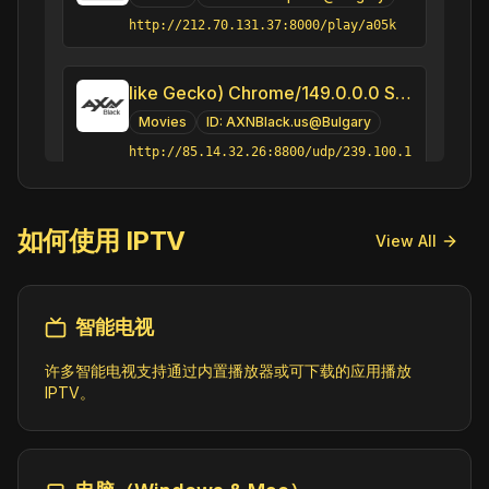
http://212.70.131.37:8000/play/a05k
like Gecko) Chrome/149.0.0.0 Safari/537.3" group-title="Movies",AXN Black
Movies
ID:
AXNBlack.us@Bulgary
http://85.14.32.26:8800/udp/239.100.1
0.17:5000
如何使用 IPTV
AXN CEE Bulgary
View All
Movies
ID:
AXNCEE.es@Bulgary
http://85.11.144.9:4222/AXN
智能电视
like Gecko) Chrome/149.0.0.0 Safari/537.3" group-title="Entertainment",AXN White Bulgaria
许多智能电视支持通过内置播放器或可下载的应用播放
IPTV。
Entertainment
ID:
AXNWhite.us@Bulgaria
http://85.14.32.26:8800/udp/239.100.1
0.18:5000