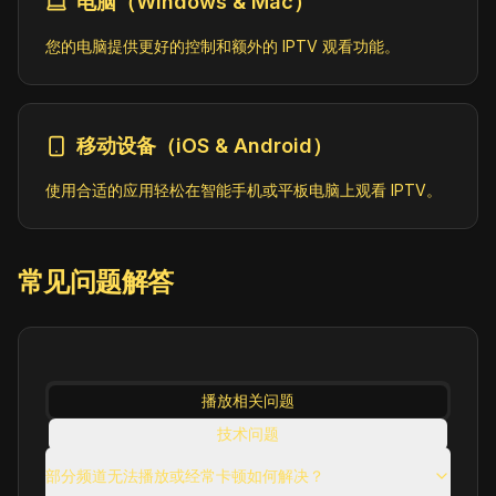
电脑（Windows & Mac）
like Gecko) Chrome/149.0.0.0 Safari/537.3" group-title="Business",Bloomberg TV Bulgaria
您的电脑提供更好的控制和额外的 IPTV 观看功能。
Business
ID:
BloombergTVBulgaria.bg@SD
http://213.91.179.28:8000/play/a04m
移动设备（iOS & Android）
使用合适的应用轻松在智能手机或平板电脑上观看 IPTV。
BNT 1 (1080p)
General
ID:
BNT1.bg@SD
https://shift03.isp.bg/BNT1_HD/index.
常见问题解答
m3u8
BNT 2 (1080p)
General
ID:
BNT2.bg@SD
播放相关问题
https://shift03.isp.bg/BNT2_HD/index.
m3u8
技术问题
使用相关问题
部分频道无法播放或经常卡顿如何解决？
BNT 3 (1080p)